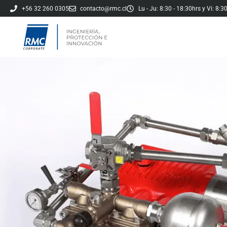
+56 32 260 0305​
contacto@rmc.cl
Lu - Ju: 8:30 - 18:30hrs y Vi: 8:3