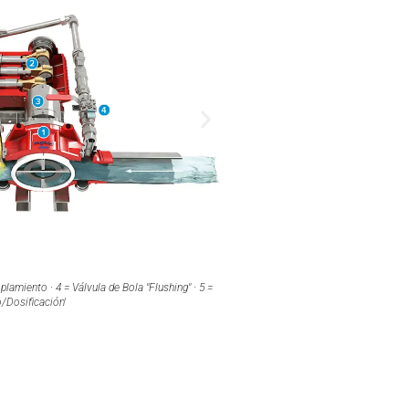
 =
Los dosificadores GEN III permiten probar la tasa de dosificación sin genera