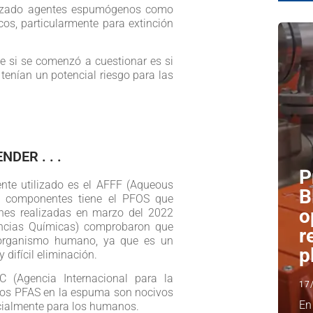
lizado agentes espumógenos como
cos, particularmente para extinción
ue si se comenzó a cuestionar es si
tenían un potencial riesgo para las
DER . . .
P
nte utilizado es el AFFF (Aqueous
B
 componentes tiene el PFOS que
o
ones realizadas en marzo del 2022
ncias Químicas) comprobaron que
r
 organismo humano, ya que es un
p
difícil eliminación.
 (Agencia Internacional para la
17
 los PFAS en la espuma son nocivos
En
cialmente para los humanos.