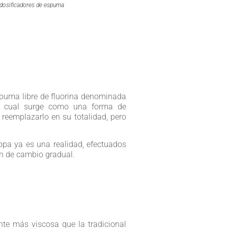
GEN III es la última generación de dosificadores de espum
espuma libre de fluorina denominada
la cual surge como una forma de
 reemplazarlo en su totalidad, pero
opa ya es una realidad, efectuados
n de cambio gradual.
e más viscosa que la tradicional