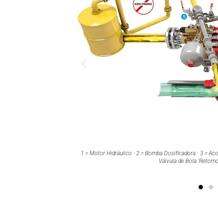
idráulico · 2 = Bomba Dosificadora · 3 = Acoplamiento · 4 = Válvula de Bola "Flushing" · 5
Válvula de Bola 'Retorno/Dosificación'