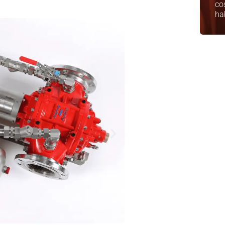
co
ha