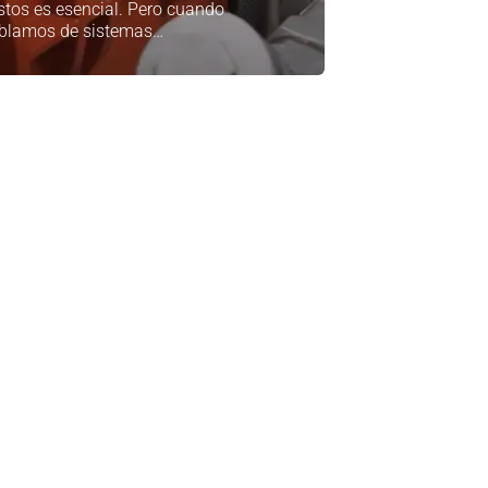
stos es esencial. Pero cuando
blamos de sistemas…