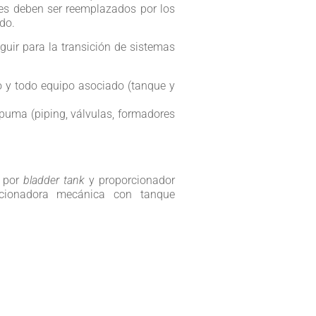
les deben ser reemplazados por los
do.
guir para la transición de sistemas
o y todo equipo asociado (tanque y
puma (piping, válvulas, formadores
r por
bladder tank
y proporcionador
ionadora mecánica con tanque