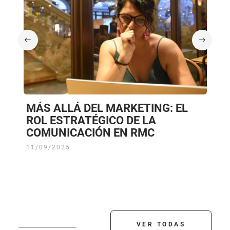
MÁS ALLÁ DEL MARKETING: EL
R
ROL ESTRATÉGICO DE LA
I
COMUNICACIÓN EN RMC
C
11/09/2025
04
VER TODAS