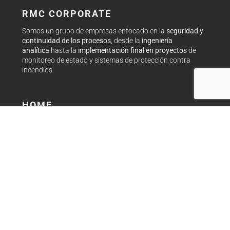
RMC CORPORATE
Somos un grupo de empresas enfocado en la
seguridad y
continuidad de los procesos
, desde la
ingeniería
analítica
hasta la
implementación final en proyectos
de
monitoreo de estado y sistemas de protección contra
incendios.
HOME
RMC Corporate
Sobre Nosotros
Partners
Blog
Contacto
Política Sistema de Gestión de Calidad