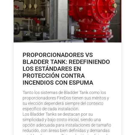
PROPORCIONADORES VS
BLADDER TANK: REDEFINIENDO
LOS ESTÁNDARES EN
PROTECCIÓN CONTRA
INCENDIOS CON ESPUMA
Tanto los sistemas de Bladder Tank como los
proporcionadores FireDos tienen sus méritos y
su elección dependerá siempre del contexto
específico de cada instalación.
Los Bladder Tanks se destacan por su
simplicidad y bajo costo inicial, siendo una
opción adecuada para instalaciones de tamaño
reducido, con áreas bien definidas y demandas