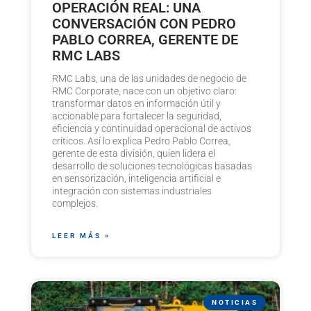
OPERACIÓN REAL: UNA
CONVERSACIÓN CON PEDRO
PABLO CORREA, GERENTE DE
RMC LABS
RMC Labs, una de las unidades de negocio de
RMC Corporate, nace con un objetivo claro:
transformar datos en información útil y
accionable para fortalecer la seguridad,
eficiencia y continuidad operacional de activos
críticos. Así lo explica Pedro Pablo Correa,
gerente de esta división, quien lidera el
desarrollo de soluciones tecnológicas basadas
en sensorización, inteligencia artificial e
integración con sistemas industriales
complejos.
LEER MÁS »
NOTICIAS