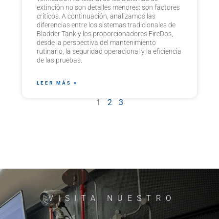
extinción no son detalles menores: son factores
críticos. A continuación, analizamos las
diferencias entre los sistemas tradicionales de
Bladder Tank y los proporcionadores FireDos,
desde la perspectiva del mantenimiento
rutinario, la seguridad operacional y la eficiencia
de las pruebas.
LEER MÁS »
1
2
3
VISITA NUESTRO