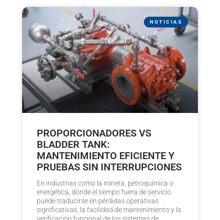
NOTICIAS
PROPORCIONADORES VS
BLADDER TANK:
MANTENIMIENTO EFICIENTE Y
PRUEBAS SIN INTERRUPCIONES
En industrias como la minera, petroquímica o
energética, donde el tiempo fuera de servicio
puede traducirse en pérdidas operativas
significativas, la facilidad de mantenimiento y la
verificación funcional de los sistemas de