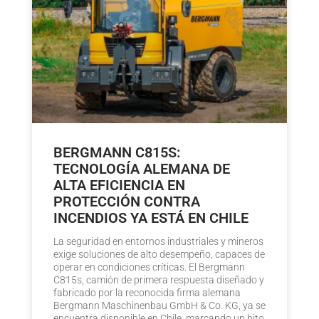
BERGMANN C815S:
TECNOLOGÍA ALEMANA DE
ALTA EFICIENCIA EN
PROTECCIÓN CONTRA
INCENDIOS YA ESTÁ EN CHILE
La seguridad en entornos industriales y mineros
exige soluciones de alto desempeño, capaces de
operar en condiciones críticas. El Bergmann
C815s, camión de primera respuesta diseñado y
fabricado por la reconocida firma alemana
Bergmann Maschinenbau GmbH & Co. KG, ya se
encuentra disponible en Chile, marcando un hito