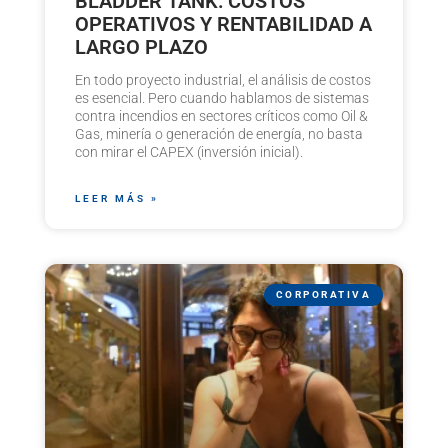
BLADDER TANK: COSTOS
OPERATIVOS Y RENTABILIDAD A
LARGO PLAZO
En todo proyecto industrial, el análisis de costos
es esencial. Pero cuando hablamos de sistemas
contra incendios en sectores críticos como Oil &
Gas, minería o generación de energía, no basta
con mirar el CAPEX (inversión inicial).
LEER MÁS »
CORPORATIVA