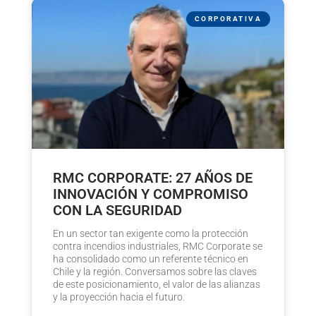
CORPORATIVA
RMC CORPORATE: 27 AÑOS DE
INNOVACIÓN Y COMPROMISO
CON LA SEGURIDAD
En un sector tan exigente como la protección
contra incendios industriales, RMC Corporate se
ha consolidado como un referente técnico en
Chile y la región. Conversamos sobre las claves
de este posicionamiento, el valor de las alianzas
y la proyección hacia el futuro.